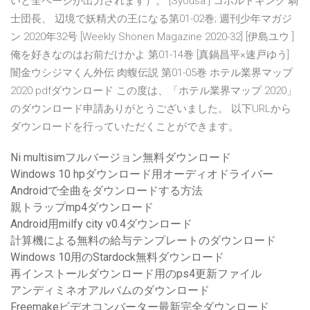
いと全ページが出力されます）。 [Syousa.] コボルドキング 騎
士団長、 辺境で妖精犬の王になる第01-02巻; 週刊少年マガジ
ン 2020年32号 [Weekly Shonen Magazine 2020-32] [伊島ユウ ]
俺を好きなのはお前だけかよ 第01-14巻 [真鍋昌平×速戸ゆう]
闇金ウシジマくん外伝 肉蝮伝説 第01-05巻 ホテル業界マップ
2020 pdfダウンロード この度は、「ホテル業界マップ 2020」
のダウンロード申請ありがとうございました。 以下URLから
ダウンロードを行っていただくことができます。
Ni multisimフルバージョン無料ダウンロード
Windows 10 hpダウンロード用オーディオドライバー
Androidで全曲をダウンロードする方法
親トラップmp4ダウンロード
Android用milfy city v0.4ダウンロード
計算機による無料の給与テンプレートのダウンロード
Windows 10用のStardock無料ダウンロード
再インストールダウンロード用のps4更新ファイル
アンディミネオアルバムのダウンロード
Freemakeビデオコンバーター最新完全ダウンロード