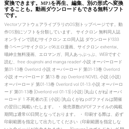
変換できます。MP3を再生、編集、別の形式へ変換
することも。動画ダウンロードもできる無料ソフト
です。
VectorソフトウェアライブラリのOS別トップページです。動
作OS別にソフトを分類しています。 サイクロン 無料同人誌
オンラインで読む!サイクロン エロ同人誌 ダウンロード!333
冊-1ページ!サイクロン c96エロ漫画、サイクロン exhentai、
喵紳士無料漫画、エロマンガ、同人あっぷっぷ、WEBですぐ
読む、free doujinshi and manga reader! 小説 オーバーロード
第01-13巻 Overlord 小説 オーバーロード 第01-13巻 Overlord
小説 オーバーロード 第13 巻 zip Overlord NOVEL 小説 (小説)
オーバーロード 第01-13巻 Overlord vol 01-13 小説 オーバーロ
ード 第01-13巻 [Overlord vol 01-13] (小説) [丸山くがね] オーバ
ーロード 1 不死者の王 (小説) [丸山くがね pdfファイルは開催
の翌日に掲載いたします。 ・ 発売票数のPDFファイルの掲載
期間は通常60日間となっております。 ・ 印刷する際は、必ず
印刷範囲を指定して出力してください（印刷範囲を指定しな