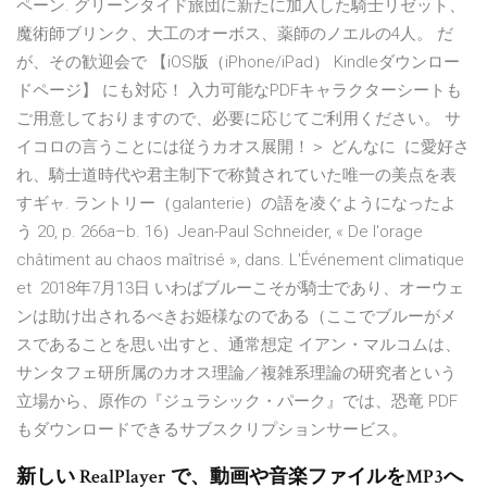
ペーン. グリーンタイド旅団に新たに加入した騎士リゼット、
魔術師ブリンク、大工のオーボス、薬師のノエルの4人。 だ
が、その歓迎会で 【iOS版（iPhone/iPad） Kindleダウンロー
ドページ】 にも対応！ 入力可能なPDFキャラクターシートも
ご用意しておりますので、必要に応じてご利用ください。 サ
イコロの言うことには従うカオス展開！＞ どんなに に愛好さ
れ、騎士道時代や君主制下で称賛されていた唯一の美点を表
すギャ. ラントリー（galanterie）の語を凌ぐようになったよ
う 20, p. 266a–b. 16）Jean-Paul Schneider, « De l'orage
châtiment au chaos maîtrisé », dans. L'Événement climatique
et 2018年7月13日 いわばブルーこそが騎士であり、オーウェ
ンは助け出されるべきお姫様なのである（ここでブルーがメ
スであることを思い出すと、通常想定 イアン・マルコムは、
サンタフェ研所属のカオス理論／複雑系理論の研究者という
立場から、原作の『ジュラシック・パーク』では、恐竜 PDF
もダウンロードできるサブスクリプションサービス。
新しい RealPlayer で、動画や音楽ファイルをMP3へ