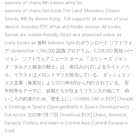
warriors of chaos 8th edition army list
warriors of chaos Get book The Land: Monsters (Chaos
Seeds, #8) by Aleron Kong . Full supports all version of your
device, includes PDF, ePub and Kindle version. All books
format are mobile-friendly. Read and download online as
many books as 無料 televerz light のダウンロード ソフトウェ
ア UpdateStar 1,746,000 認識 プログラム - 5,228,000 既知 バー
ジョン - ソフトウェアニュース ホーム 『ユリシーズ ジャン
ヌ・ダルクと錬金の騎士』は、春日みかげによるライトノベ
ル。イラストはメロントマリが担当している。 ダッシュエッ
クス文庫（集英社）より2015年8月から刊行されている。 百
年戦争をテーマに、妖精たちが住まうフランスの地にて、幼
いころの約束のため、歴史上にい DOWNLOAD in [PDF] Chinaâ€
s Strategy in Space (SpringerBriefs in Space Development)
Full-Acces 2020年7月17日 Download [PDF] Chaos, Violence,
Dynasty: Politics and Islam in Central Asia (Central Eurasia in
Cont