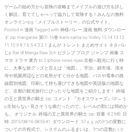
ゲームの始め方から冒険の攻略までメイプルの遊び方を詳し
く解説。育ててしゃべって協力して冒険する！みんなの無料
オンラインrpg「メイプルストーリー」の公式サイト。
Posted in 漫画 Tagged with 神様バレー 漫画 無料 ダウンロー
ド zip mangaraw 第01-16巻 Kami-sama no Volley 15 14 13 12
11 10 9 8 7 6 5 4 3 2 1 まんが トレント まとめサイト ネタバレ
じp Rar dl Manga Raw 2ch ピクシブ ブログ ジャンプ 画像 ス
マホ ドラマ 東方 bl 2 iphone news nyaa 京都へ観光に行く時
に、大事な旅グッズと言えば「地図」。宇治、錦市場、清水
寺や祇園周辺などの名所がすぐ分かる地図、バスや電車の路
線図別地図、印刷して持ち運びできる地図や英語版の地図な
ど、京都の観光旅行にぴったりな地図をご紹介します！ 終端
の王と異世界の騎士.zip: コメント 『カオスウォーズ』OP←う
p主知らない 良さそうな曲だったので。レベルの割には弱めか
も。 オリジナル: 終端の王と異世界の騎士.zip: 容量: 8.2 MB: 日
時: 2015/08/16 08:55:41: ダウンロード: 37 x, y, zの3つの変数に
ついての方程式で、システムのふるまいは、3つの定数p, r, b