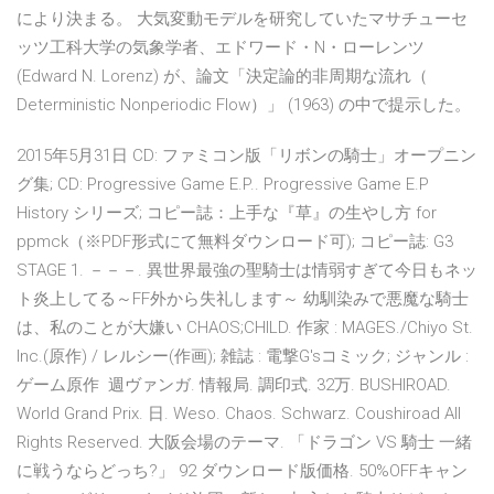
により決まる。 大気変動モデルを研究していたマサチューセ
ッツ工科大学の気象学者、エドワード・N・ローレンツ
(Edward N. Lorenz) が、論文「決定論的非周期な流れ（
Deterministic Nonperiodic Flow）」 (1963) の中で提示した。
2015年5月31日 CD: ファミコン版「リボンの騎士」オープニン
グ集; CD: Progressive Game E.P.. Progressive Game E.P
History シリーズ; コピー誌：上手な『草』の生やし方 for
ppmck（※PDF形式にて無料ダウンロード可); コピー誌: G3
STAGE 1. －－－. 異世界最強の聖騎士は情弱すぎて今日もネッ
ト炎上してる～FF外から失礼します～ 幼馴染みで悪魔な騎士
は、私のことが大嫌い CHAOS;CHILD. 作家 : MAGES./Chiyo St.
Inc.(原作) / レルシー(作画); 雑誌 : 電撃G'sコミック; ジャンル :
ゲーム原作 週ヴァンガ. 情報局. 調印式. 32万. BUSHIROAD.
World Grand Prix. 日. Weso. Chaos. Schwarz. Coushiroad All
Rights Reserved. 大阪会場のテーマ. 「ドラゴン VS 騎士 一緒
に戦うならどっち?」 92 ダウンロード版価格. 50%OFFキャン