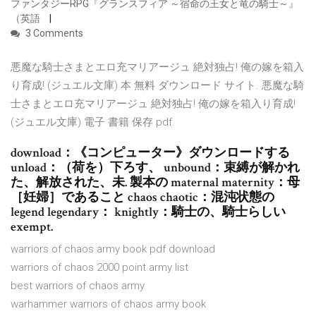
ファンタジーRPG『グランスフィア ～宿命の王女と竜の騎士～』
（英語
3 Comments
悪魔な騎士さまとエロ充マリアージュ 絶対独占! 俺の嫁を箱入
り育成! (ジュエル文庫) 本 無料 ダウンロード サイト. 悪魔な騎
士さまとエロ充マリアージュ 絶対独占! 俺の嫁を箱入り育成!
(ジュエル文庫) 電子 書籍 保存 pdf.
download：《コンピューター》ダウンロードする
unload：（荷を）下ろす、 unbound：束縛が解かれ
た、解放された、未. 製本の maternal maternity：母
［妊婦］であること chaos chaotic：混沌状態の
legend legendary： knightly：騎士の、騎士らしい
exempt.
warriors of chaos army book pdf download
warriors of chaos 2000 point army list
best warriors of chaos army
warhammer warriors of chaos army book