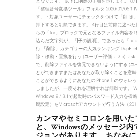
となります。 以下に削除の手順を示します。 ①
「整理番号変換ツール」フォルダ 2020/01/06
す。・対象ユーザーにチェックをつけて「削 除」
押下すると削除できます。 4行目は前節に述べた
らの「for」ブロックで元となるファイル内容を1
込んだ文字列が、「[子の説明]」であったら「add.
行 「削除」カテゴリーの人気ランキング DupFile
除・移動・置換を行う (ユーザー評価： 3.5) Disk 
で、削除ファイルを復元できないようにする (ユー
とができますまたはあなたが取り除くことを意味
ことができるようにあなたのiPhone上のウォレ
しましたが、一度それを理解すれば簡単です。 Wi
Windows 8 / 8.1で起動時のパスワード入力を
期設定）をMicrosoftアカウントで行う方法（20
カンマやセミコロンを用いた
と、Windowsのメッセー
ジョンがあります。 ちなみ