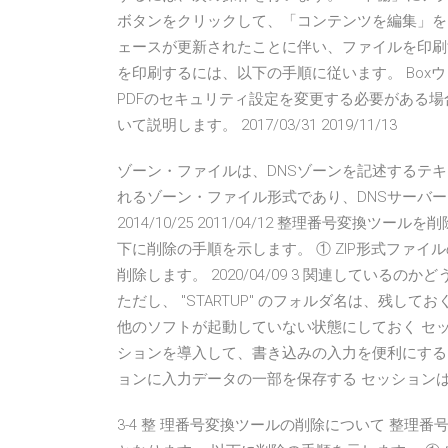
ボタンをクリックして、「コンテンツを編集」をク
ェースが更新されたことに伴い、ファイルを印刷
を印刷するには、以下の手順に従います。 Box
PDFのセキュリティ設定を変更する必要がある場合に、
いて説明します。 2017/03/31 2019/11/13
ゾーン・ファイルは、DNSゾーンを記述するテキ
れるゾーン・ファイル形式であり、DNSサーバ
2014/10/25 2011/04/12 整理番号変
下に削除の手順を示します。 ① ZIP形式ファ
削除します。 2020/04/09 3 関連してい
ただし、 "STARTUP" のフォルダ名は、残してお
他のソフトが起動していない状態にしておく セ
ションを導入して、書き込みの入力を便利にする
ョンに入力データの一部を保存する セッションは
3-4 整 理番号変換ツールの削除について 整