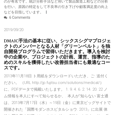
のが有名です。統計分析手法など用いて製品製造工程などの分析
を行い、原因の特定をして不良率の引き下げや顧客満足度の向上
などを目指しています。
6 Comments
2019/09/20
DMAIC手法の基本に従い、シックスシグマプロジェ
クトのメンバーとなる人材「グリーンベルト」を独
自開発プログラムで習得いただきます。導入を検討
中の企業や、プロジェクトの計画、運営、指導のた
めのスキルを獲得したい改善担当者にも最適なコー
スです。
2013年11月18日 ト用紙をダウンロードいただき、ご. 送付く
ださい。 （URL http://jp.fujitsu.com/solutions/medical/）
に、PDFデータで掲載いたします。 1. 9. 4. 6. 2. 14. 20. 22 ノ
ム情報を本人にすべて知らせるか、. 本人が“知らない 富士通
は、2013年7月17日（水）～19日（金）に東京ビッグサイトで
開催された「国際モダンホスピタルショウ. 2013」に出展 体