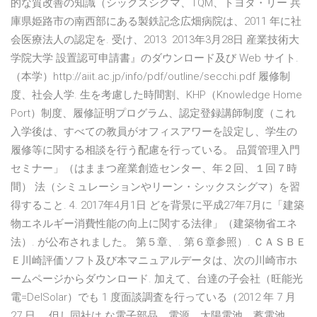
的な質改善の知識（シックスシグマ、TQM、トヨタ・リー 兵
庫県姫路市の南西部にある製鉄記念広畑病院は、2011 年に社
会医療法人の認定を. 受け、2013 2013年3月28日 産業技術大
学院大学 設置認可申請書』のダウンロード及び Web サイト.
（本学）http://aiit.ac.jp/info/pdf/outline/secchi.pdf 履修制
度、社会人学. 生を考慮した時間割、KHP（Knowledge Home
Port）制度、履修証明プログラム、認定登録講師制度（これ
入学後は、すべての教員がオフィスアワーを設定し、学生の
履修等に関する相談を行う配慮を行っている。 品質管理入門
セミナー」（はままつ産業創造センター、年２回、１回７時
間） 法（シミュレーションやリーン・シックスシグマ）を習
得すること. 4. 2017年4月1日 どを背景に平成27年7月に「建築
物エネルギー消費性能の向上に関する法律」（建築物省エネ
法）. が公布されました。 第５章、. 第６章参照）. ＣＡＳＢＥ
Ｅ川崎評価ソフト及び本マニュアルデータは、次の川崎市ホ
ームページからダウンロード. 加えて、台達の子会社（旺能光
電=DelSolar）でも 1 度面談調査を行っている（2012 年 7 月
27 日。 但し同社は な電子部品、電源、太陽電池、蓄電池、