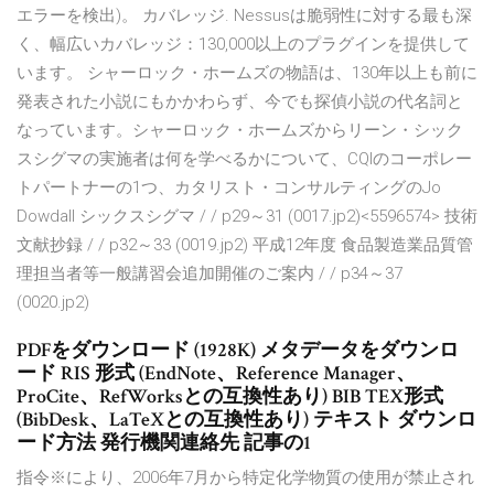
エラーを検出)。 カバレッジ. Nessusは脆弱性に対する最も深
く、幅広いカバレッジ：130,000以上のプラグインを提供して
います。 シャーロック・ホームズの物語は、130年以上も前に
発表された小説にもかかわらず、今でも探偵小説の代名詞と
なっています。シャーロック・ホームズからリーン・シック
スシグマの実施者は何を学べるかについて、CQIのコーポレー
トパートナーの1つ、カタリスト・コンサルティングのJo
Dowdall シックスシグマ / / p29～31 (0017.jp2)<5596574> 技術
文献抄録 / / p32～33 (0019.jp2) 平成12年度 食品製造業品質管
理担当者等一般講習会追加開催のご案内 / / p34～37
(0020.jp2)
PDFをダウンロード (1928K) メタデータをダウンロ
ード RIS 形式 (EndNote、Reference Manager、
ProCite、RefWorksとの互換性あり) BIB TEX形式
(BibDesk、LaTeXとの互換性あり) テキスト ダウンロ
ード方法 発行機関連絡先 記事の1
指令※により、2006年7月から特定化学物質の使用が禁止され