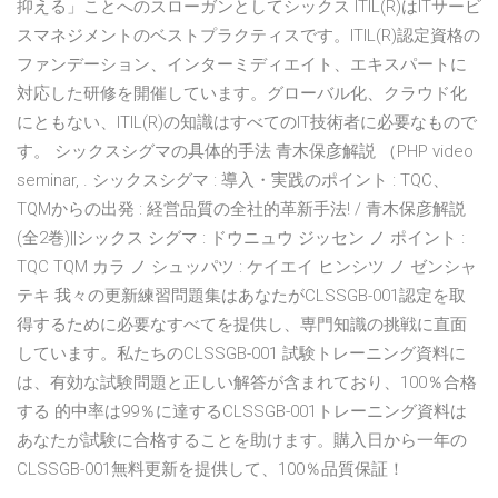
抑える」ことへのスローガンとしてシックス ITIL(R)はITサービ
スマネジメントのベストプラクティスです。ITIL(R)認定資格の
ファンデーション、インターミディエイト、エキスパートに
対応した研修を開催しています。グローバル化、クラウド化
にともない、ITIL(R)の知識はすべてのIT技術者に必要なもので
す。 シックスシグマの具体的手法 青木保彦解説 （PHP video
seminar, . シックスシグマ : 導入・実践のポイント : TQC、
TQMからの出発 : 経営品質の全社的革新手法! / 青木保彦解説
(全2巻)||シックス シグマ : ドウニュウ ジッセン ノ ポイント :
TQC TQM カラ ノ シュッパツ : ケイエイ ヒンシツ ノ ゼンシャ
テキ 我々の更新練習問題集はあなたがCLSSGB-001認定を取
得するために必要なすべてを提供し、専門知識の挑戦に直面
しています。私たちのCLSSGB-001 試験トレーニング資料に
は、有効な試験問題と正しい解答が含まれており、100％合格
する 的中率は99％に達するCLSSGB-001トレーニング資料は
あなたが試験に合格することを助けます。購入日から一年の
CLSSGB-001無料更新を提供して、100％品質保証！