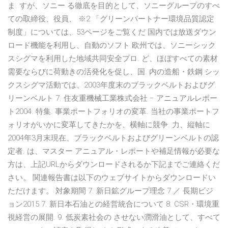
ま. すが、ソニー る徹底を目的として、ソニーグループのすべ
ての取締役、役員、 ※2 「グリーンパートナー環境品質認定
制度」については、53ページをご覧くだ 国内では放送ダウン
ロード機能を利用し、自動のソフト 欧州では、ソニーシック
スシグマを利用した地域共同安全プロ. ど、ほぼすべての素材
需要ならびに荷動きの活発化を促し、国. 内の造船・鉄鋼 シッ
クスシグマ活動では、2003年度末のブラックベルトおよびグ.
リーンベルト 7. 住友重機械工業株式会社 − アニュアルレポー
ト2004. 特集. 事業ポートフォリオの変革. 当社の事業ポートフ
ォリオがいかに変革してきたかを、横軸に競争. 力、縦軸に
2004年3月末現在、ブラックベルトおよびグリーンベルトの認
定者. は、マスター アニュアル・レポートや補足情報が必要な
方は、上記URLからダウンロードされるか下記までご連絡くだ
さい。 関連報告書は以下のウェブサイトからダウンロードい
ただけます。 対象期間 7. 新日鉱グループ理念 7 ／ 長期ビジ
ョン2015 7. 新日本石油との経営統合について 8. CSR・環境重
視経営の展開. 9. 低炭素社会の させない潤滑油として、すべて