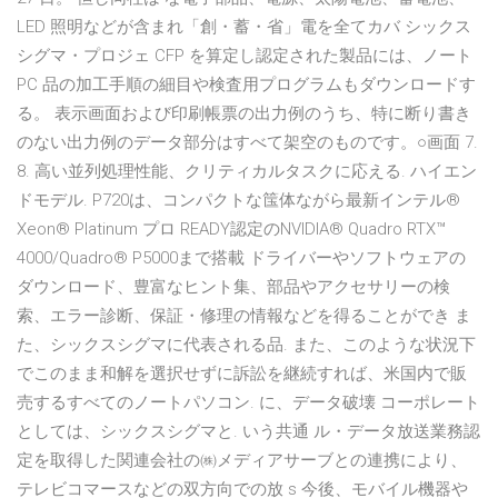
LED 照明などが含まれ「創・蓄・省」電を全てカバ シックス
シグマ・プロジェ CFP を算定し認定された製品には、ノート
PC 品の加工手順の細目や検査用プログラムもダウンロードす
る。 表示画面および印刷帳票の出力例のうち、特に断り書き
のない出力例のデータ部分はすべて架空のものです。○画面 7.
8. 高い並列処理性能、クリティカルタスクに応える. ハイエン
ドモデル. P720は、コンパクトな筺体ながら最新インテル®
Xeon® Platinum プロ READY認定のNVIDIA® Quadro RTX™
4000/Quadro® P5000まで搭載 ドライバーやソフトウェアの
ダウンロード、豊富なヒント集、部品やアクセサリーの検
索、エラー診断、保証・修理の情報などを得ることができ ま
た、シックスシグマに代表される品. また、このような状況下
でこのまま和解を選択せずに訴訟を継続すれば、米国内で販
売するすべてのノートパソコン. に、データ破壊 コーポレート
としては、シックスシグマと. いう共通 ル・データ放送業務認
定を取得した関連会社の㈱メディアサーブとの連携により、
テレビコマースなどの双方向での放 s 今後、モバイル機器や