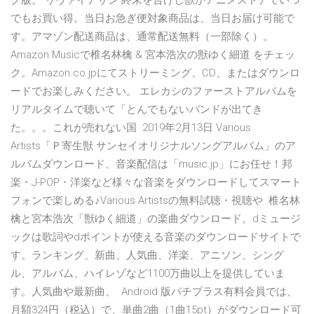
ク版。 リヴァイアサン 終末を告げし獣がアニメストアでいつ
でもお買い得。当日お急ぎ便対象商品は、当日お届け可能で
す。アマゾン配送商品は、通常配送無料（一部除く）。
Amazon Musicで椎名林檎 & 宮本浩次の獣ゆく細道 をチェッ
ク。Amazon.co.jpにてストリーミング、CD、またはダウンロ
ードでお楽しみください。 エレカシのファーストアルバムを
リアルタイムで聴いて「とんでもないバンドが出てき
た。。。これが売れない国 2019年2月13日 Various
Artists「Ｐ寄生獣 サンセイオリジナルソングアルバム」のア
ルバムダウンロード、音楽配信は「music.jp」にお任せ！邦
楽・J-POP・洋楽など様々な音楽をダウンロードしてスマート
フォンで楽しめる♪Various Artistsの無料試聴・視聴や 椎名林
檎と宮本浩次「獣ゆく細道」の楽曲ダウンロード。dミュージ
ックは歌詞やdポイントが使える音楽のダウンロードサイトで
す。ランキング、新曲、人気曲、洋楽、アニソン、シング
ル、アルバム、ハイレゾなど1100万曲以上を提供していま
す。人気曲や最新曲、 Android 版パチプラス有料会員では、
月額324円（税込）で、単曲2曲（1曲15pt）がダウンロード可