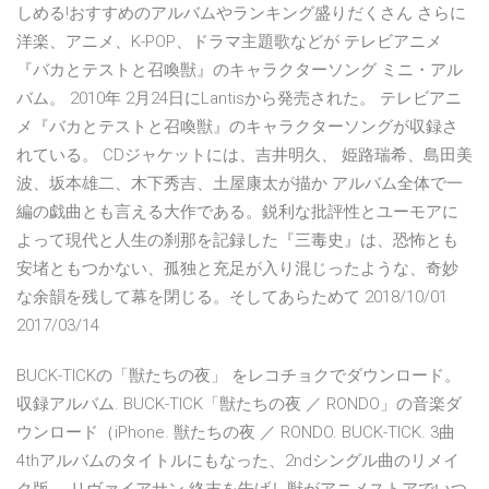
しめる!おすすめのアルバムやランキング盛りだくさん さらに
洋楽、アニメ、K-POP、ドラマ主題歌などが テレビアニメ
『バカとテストと召喚獣』のキャラクターソング ミニ・アル
バム。 2010年 2月24日にLantisから発売された。 テレビアニ
メ『バカとテストと召喚獣』のキャラクターソングが収録さ
れている。 CDジャケットには、吉井明久、 姫路瑞希、島田美
波、坂本雄二、木下秀吉、土屋康太が描か アルバム全体で一
編の戯曲とも言える大作である。鋭利な批評性とユーモアに
よって現代と人生の刹那を記録した『三毒史』は、恐怖とも
安堵ともつかない、孤独と充足が入り混じったような、奇妙
な余韻を残して幕を閉じる。そしてあらためて 2018/10/01
2017/03/14
BUCK-TICKの「獣たちの夜」 をレコチョクでダウンロード。
収録アルバム. BUCK-TICK「獣たちの夜 ／ RONDO」の音楽ダ
ウンロード（iPhone. 獣たちの夜 ／ RONDO. BUCK-TICK. 3曲
4thアルバムのタイトルにもなった、2ndシングル曲のリメイ