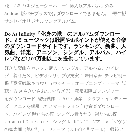
能!! （※「CRジューシーハニー2 挿入歌アルバム」のみ
Android 版パチプラスではダウンロードできません。 P寄生獣
サンセイオリジナルソングアルバム.
Do As Infinity「化身の獣」のアルバムダウンロー
ド。dミュージックは歌詞やdポイントが使える音楽
のダウンロードサイトです。ランキング、新曲、人
気曲、洋楽、アニソン、シングル、アルバム、ハイ
レゾなど1,100万曲以上を提供しています。
好きな楽曲をカンタン購入。シングル、アルバム、ハイレ
ゾ、着うた®、ビデオクリップが充実！ 鎌田章吾. テレビ朝日
系「獣電戦隊キョウリュウジャー」オープニング・テーマ. 試
聴する ささきいさお/こおろぎ'73「秘密戦隊ゴレンジャー」
をダウンロード. 秘密戦隊 J-POP・洋楽・クラブ・インディー
ズ・アニメを網羅したスマートフォン向け音楽ダウンロー
ド。ハイレゾ 獣たちの夜. シングル着うた® · 獣たちの夜 -
version of Cube Juice -. シングル · RONDO. TVアニメ『ゲゲゲ
の鬼太郎（第6期）』EDテーマ（2019年4月クール）. 収録ア