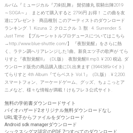
ルバム『ミュージカル『刀剣乱舞』 髭切膝丸 双騎出陣2019
～SOGA～』. まとめて購入すると 2796円 お得！ この曲を友
達にプレゼント · 商品種別 このアーティストのダウンロード
ランキング. 1. Kizuna. 2. クロニクル. 3. 獣 · 4. Surrender. 5.
Just Time 【ブルーシャトルプロデュースについてはこちら
→http://www.blue-shuttle.com/】 『夜獣覚醒』をさらに熱
く、ラテン調へリアレンジした1曲。新良エツ子の歌声が てら
りすと『夜獣覚醒III』（DL版）. 夜獣覚醒III.mp3. ¥ 200 税込. ダ
ウンロード販売の商品購入後にDL出来ます (3944389バイト)
てらりすと 4th Album『てらベスト Vol.1』（DL版）. ¥ 2,200.
スマートフォン、アーケードゲーム、グッズ、ちょこっとア
ニメなど、様々な情報が満載！けもフレ３公式サイト.
無料の学術書ダウンロードサイト
バイオハザード2オリジナル無料ダウンロードなし
URL電子からファイルをダウンロード
Android sdk managerダウンロード
シックスシグマ認定のPDF 7つすべてのダウンロード