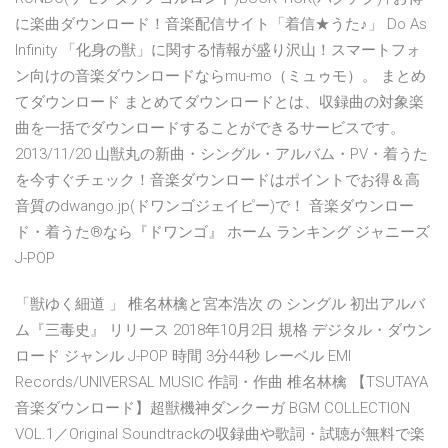
に楽曲ダウンロード！音楽配信サイト「着信★うた♪」 Do As
Infinity 「化身の獣」に関する情報が盛り沢山！スマートフォ
ン向けの音楽ダウンロードならmu-mo（ミュゥモ）。 まとめ
てダウンロード まとめてダウンロードとは、収録曲の対象楽
曲を一括でダウンロードすることができるサービスです。
2013/11/20 山獣丸の新曲・シングル・アルバム・PV・着うた
を今すぐチェック！音楽ダウンロードはポイントでお得＆高
音質のdwango.jp(ドワンゴジェイピー)で！ 音楽ダウンロー
ド・着うた®なら『ドワンゴ』 ホーム ランキング ジャニーズ
J-POP
「獣ゆく細道 」 椎名林檎と宮本浩次 の シングル 初出アルバ
ム『三毒史』 リリース 2018年10月2日 規格 デジタル・ダウン
ロード ジャンル J-POP 時間 3分44秒 レーベル EMI
Records/UNIVERSAL MUSIC 作詞・作曲 椎名林檎 【TSUTAYA
音楽ダウンロード】超獣機神ダンクーガ BGM COLLECTION
VOL.1／Original Soundtrackの収録曲や歌詞・試聴が無料で楽