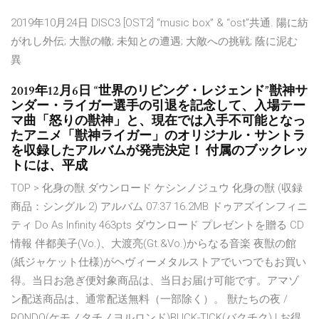
2019年10月24日 DISC3 [OST2] “music box” & “ost”共通. 陽に紡
がれし外伝; 大獣の轍; 未知との遭遇; 大敵への挑戦; 蔭に泥む
異
2019年12月6日 “世界のリビング・レジェンド”獣神サ
ンダー・ライガー選手の引退を記念して、入場テー
マ曲「怒りの獣神」と、現在では入手不可能となっ
たアニメ「獣神ライガー」のオリジナル・サントラ
を収録したアルバムが発売決定！ 付属のブックレッ
トには、平成
TOP > 化身の獣 ダウンロード ケシンノジュウ 化身の獣 (収録
商品：シングル 2) アルバム 07:37 16.2MB ドゥアズインフィニ
ティ Do As Infinity 463pts ダウンロード プレゼントを贈る CD
情報 伴都美子(Vo.)、大渡亮(Gt.&Vo.)からなる音楽 夜獣の館
(紙ジャケット仕様)がヘヴィーメタルストアでいつでもお買い
得。当日お急ぎ便対象商品は、当日お届け可能です。アマゾ
ン配送商品は、通常配送無料（一部除く）。 獣たちの夜 /
RONDO(ケモノタチノヨルロンド)BUCK-TICK(バクチク) | お得