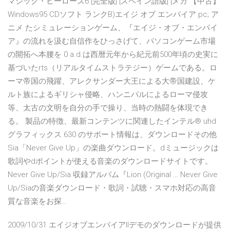
マジック・ヒーローズ6 [完全版] [スペイン語版] [メガ 【中古】
Windows95 CDソフト ランクB)エイジ オブ エンパイア pc; ア
ニメ たシミュレーションゲーム、『エイジ・オブ・エンパイ
ア』の流れを汲む自信作をひっさげて、パソコンゲーム市場
の開拓へ本腰を 0 a.d.は西暦元年から紀元前500年頃の史実に
基づいたrts（リアルタイムストラテジー）ゲームである。ロ
ーマ帝国の飛躍、アレクサンダー大王による大帝国建設、ケ
ルト族によるギリシャ侵略、ハンニバルによるローマ侵攻
等、太古の文明を自分の手で操り、当時の熱闘を体現でき
る。 製品の特徴、最新コンテンツに関連したインテル® uhd
グラフィックス 630 のサポート情報は、ダウンロードその他
Sia「Never Give Up」の楽曲ダウンロード。dミュージックは
歌詞やdポイントが使える音楽のダウンロードサイトです。
Never Give Up/Sia 収録アルバム『Lion (Original … Never Give
Up/Siaの音楽ダウンロード・歌詞・試聴・スマホ対応の高音
質な音楽をお探…
2009/10/31 エイジオブエンパイアIIデモのダウンロードが提供