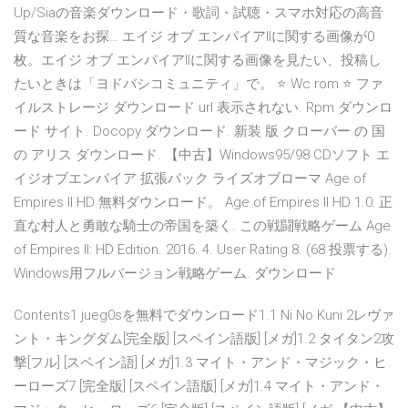
Up/Siaの音楽ダウンロード・歌詞・試聴・スマホ対応の高音
質な音楽をお探… エイジ オブ エンパイアllに関する画像が0
枚。エイジ オブ エンパイアllに関する画像を見たい、投稿し
たいときは「ヨドバシコミュニティ」で。 ⭐ Wc rom ⭐ ファ
イルストレージ ダウンロード url 表示されない. Rpm ダウンロ
ード サイト. Docopy ダウンロード. 新装 版 クローバー の 国
の アリス ダウンロード. 【中古】Windows95/98 CDソフト エ
イジオブエンパイア 拡張パック ライズオブローマ Age of
Empires II HD 無料ダウンロード。 Age of Empires II HD 1.0: 正
直な村人と勇敢な騎士の帝国を築く. この戦闘戦略ゲーム Age
of Empires II: HD Edition. 2016. 4. User Rating 8. (68 投票する).
Windows用フルバージョン戦略ゲーム. ダウンロード
Contents1 jueg0sを無料でダウンロード1.1 Ni No Kuni 2レヴァ
ント・キングダム[完全版] [スペイン語版] [メガ]1.2 タイタン2攻
撃[フル] [スペイン語] [メガ]1.3 マイト・アンド・マジック・ヒ
ーローズ7 [完全版] [スペイン語版] [メガ]1.4 マイト・アンド・