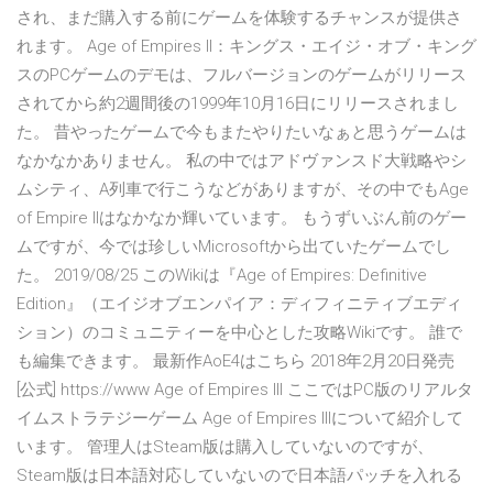
され、まだ購入する前にゲームを体験するチャンスが提供さ
れます。 Age of Empires II：キングス・エイジ・オブ・キング
スのPCゲームのデモは、フルバージョンのゲームがリリース
されてから約2週間後の1999年10月16日にリリースされまし
た。 昔やったゲームで今もまたやりたいなぁと思うゲームは
なかなかありません。 私の中ではアドヴァンスド大戦略やシ
ムシティ、A列車で行こうなどがありますが、その中でもAge
of Empire IIはなかなか輝いています。 もうずいぶん前のゲー
ムですが、今では珍しいMicrosoftから出ていたゲームでし
た。 2019/08/25 このWikiは『Age of Empires: Definitive
Edition』（エイジオブエンパイア：ディフィニティブエディ
ション）のコミュニティーを中心とした攻略Wikiです。 誰で
も編集できます。 最新作AoE4はこちら 2018年2月20日発売
[公式] https://www Age of Empires III ここではPC版のリアルタ
イムストラテジーゲーム Age of Empires IIIについて紹介して
います。 管理人はSteam版は購入していないのですが、
Steam版は日本語対応していないので日本語パッチを入れる