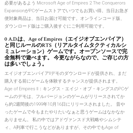
必要があるよう Microsoft Age of Empires 2 The Conquerors
ExpansionがPCゲームストアでいつでもお買い得。当日お急ぎ
便対象商品は、当日お届け可能です。オンラインコード版、
ダウンロード版はご購入後すぐにご利用可能です。
0 A.D.は、Age of Empires（エイジオブエンパイア）
と同じルールのRTS（リアルタイムタクティカルシ
ミュレーション）ゲームです。オープンソースで完
全無料で遊べます。 今更ながらなので、ご存じの方
は多いでしょう。
エイジオブエンパイアIIデモのダウンロードが提供され、まだ
購入する前にゲームを体験するチャンスが提供されます。
Age of Empires II：キングス・エイジ・オブ・キングスのPCゲ
ームのデモは、フルバージョンのゲームがリリースされてか
ら約2週間後の1999年10月16日にリリースされました。 昔や
ったゲームで今もまたやりたいなぁと思うゲームはなかなか
ありません。 私の中ではアドヴァンスド大戦略やシムシテ
ィ、A列車で行こうなどがありますが、その中でもAge of