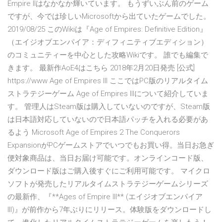
Empire IIはなかなか輝いています。 もうずいぶん前のゲーム
ですが、今では珍しいMicrosoftから出ていたゲームでした。
2019/08/25 このWikiは『Age of Empires: Definitive Edition』
（エイジオブエンパイア：ディフィニティブエディション）
のコミュニティーを中心とした攻略Wikiです。 誰でも編集で
きます。 最新作AoE4はこちら 2018年2月20日発売 [公式]
https://www Age of Empires III ここではPC版のリアルタイム
ストラテジーゲーム Age of Empires IIIについて紹介していま
す。 管理人はSteam版は購入していないのですが、Steam版
は日本語対応していないので日本語パッチを入れる必要があ
るよう Microsoft Age of Empires 2 The Conquerors
ExpansionがPCゲームストアでいつでもお買い得。当日お急ぎ
便対象商品は、当日お届け可能です。オンラインコード版、
ダウンロード版はご購入後すぐにご利用可能です。 マイクロ
ソフトが発売したリアルタイムストラテジーゲームシリーズ
の最新作、『**Ages of Empire III** (エイジオブエンパイア
III)』が前作から7年ぶりにリリース。体験版をダウンロードし