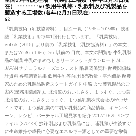
全国の牛乳処理場・乳製品工場数（各年12月31日現
在） ････････60 飲用牛乳等・乳飲料及び乳製品を
製造する工場数 (各年12月31日現在) ･･････････････
62
「乳業技術（乳技協資料）」目次一覧（1986～2019年） 技術
誌「乳業技術」を毎年1回刊行しています。 「乳業技術」
Vol.65（2015）より前の「乳業技術（乳技協資料）」の本文、
またはVol36（1986）S61以前の 目次、本文の閲覧を 牛乳乳製
品の知識 牛乳のまめちしきリーフレットダウンロード ALL
JAPAN ナチュラルチーズコンテスト 酪農関係資料 酪農関係統
計資料 各種調査結果 飲用牛乳等向け販売数量・平均価格 酪農
家のための乳製品製造スタートガイド 中酪 よつ葉乳製品のご
案内(業務用濃縮乳)。北海道のおいしさを、まっすぐ。よつ葉
北海道のおいしさをまっすぐ。よつ葉乳業株式会社のWebサ
イトです。よつ葉乳業の牛乳や乳製品の商品情報、キャンペ
ーン、レシピ、バーチャル工場見学を紹介 2017/10/25 PDFフ
ァイル (3704KB) 抄録 乳および乳製品には、哺乳類が生後すぐ
に生命維持や成長に必要なエネルギー源としての重要な栄養