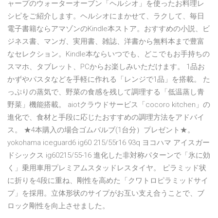
ャープのウォーターオーブン「ヘルシオ」を使ったお料理レ
シピをご紹介します。ヘルシオにまかせて、ラクして、毎日
電子書籍ならアマゾンのKindle本ストア。おすすめの小説、ビ
ジネス書、マンガ、実用書、雑誌、洋書から無料本まで豊富
なセレクション。Kindle本ならいつでも、どこでもお手持ちの
スマホ、タブレット、PCからお楽しみいただけます。 1品お
かずやパスタなどを手軽に作れる「レンジで1品」を搭載。 た
っぷりの蒸気で、野菜の食感を残して調理する「低温蒸し青
野菜」機能搭載。 aiotクラウドサービス「cocoro kitchen」の
進化で、食材と手段に応じたおすすめの調理方法をアドバイ
ス。 ★4本購入の場合ゴムバルブ(1台分）プレゼント★。
yokohama iceguard6 ig60 215/55r16 93q ヨコハマ アイスガー
ドシックス ig60215/55-16 進化した非対称パターンで「氷に効
く」乗用車用プレミアムスタッドレスタイヤ。 ピラミッド状
に折りを4段に重ね、剛性を高めた「クワトロピラミッドサイ
プ」を採用。立体形状のサイプがお互い支え合うことで、ブ
ロック剛性を向上させました。