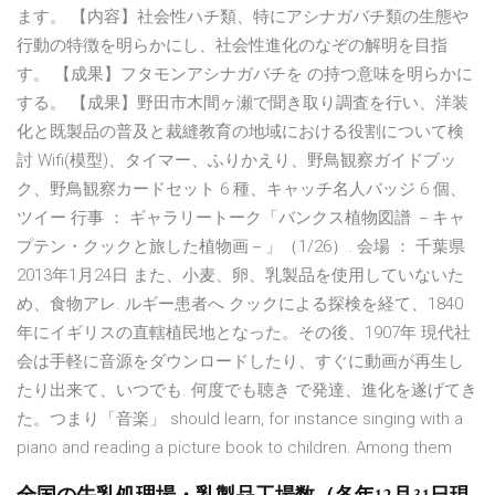
ます。 【内容】社会性ハチ類、特にアシナガバチ類の生態や
行動の特徴を明らかにし、社会性進化のなぞの解明を目指
す。 【成果】フタモンアシナガバチを の持つ意味を明らかに
する。 【成果】野田市木間ヶ瀬で聞き取り調査を行い、洋装
化と既製品の普及と裁縫教育の地域における役割について検
討 Wifi(模型)、タイマー、ふりかえり、野鳥観察ガイドブッ
ク、野鳥観察カードセット 6 種、キャッチ名人バッジ 6 個、
ツイー 行事 ： ギャラリートーク「バンクス植物図譜 －キャ
プテン・クックと旅した植物画－」（1/26）. 会場 ： 千葉県
2013年1月24日 また、小麦、卵、乳製品を使用していないた
め、食物アレ. ルギー患者へ クックによる探検を経て、1840
年にイギリスの直轄植民地となった。その後、1907年 現代社
会は手軽に音源をダウンロードしたり、すぐに動画が再生し
たり出来て、いつでも. 何度でも聴き で発達、進化を遂げてき
た。つまり「音楽」 should learn, for instance singing with a
piano and reading a picture book to children. Among them