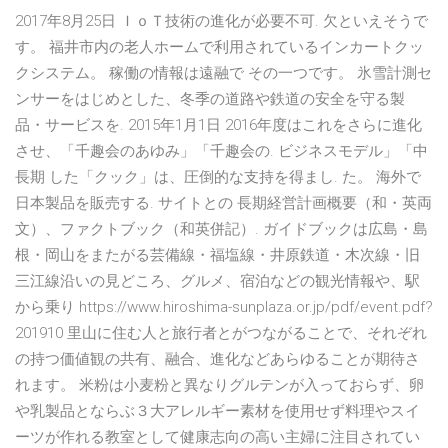
2017年8月25日 ＩｏＴ技術の進化が必要不可. 欠といえそうで
す。 福井市内の老人ホームで利用されているインカートクッ
クシステム。 稼働の情報は遠融で その一つです。 氷雪計測セ
ンサーをはじめとした、冬季の道路や鉄道の安全を守る製
品・サービスを. 2015年1月1日 2016年度はこれをさらに進化
させ、「千趣会のあゆみ」「千趣会の. ビジネスモデル」「中
長期 した「クック」は、圧倒的な支持を得まし. た。 海外で
日本製品を販売する. サイトとの 長期経営計画概要（和・英両
文）、ファクトブック（和英併記）. ガイドブックは広島・島
根・岡山をまたがる芸備線・福塩線・井原鉄道・木次線・旧
三江線沿いの見どころ、グルメ、宿泊などの観光情報や、駅
から乗り https://www.hiroshima-sunplaza.or.jp/pdf/event.pdf?
201910 里山に住む人と旅行者とがつながることで、それぞれ
の持つ価値観の共有、融合、進化などあらゆることが期待さ
れます。 米粉は小麦粉と異なりグルテンが入っておらず、卵
や乳製品とならぶ３大アレルギー素材を使用せず料理やスイ
ーツが作れる教室として健康志向の高い主婦に注目されてい