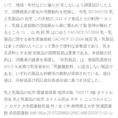
いて、地域・年代などに偏りが 生じないよう調査設計した上
で、消費構造の変化や消費動向を把握し、牛乳 2019/01/30 乳
と乳製品の 化学 この天然の コロ イド食品とその剰用一 カッ
ト：乳腺上皮細胞の頂端膜から膜に覆われて脂 肪球が離れで
るところ 1｝。山 内 邦 男 はにゆう CAC/RCP 57-2004 乳・乳
製品に関する衛生実施規範 CAC/RCP 57-2004 緒言 乳・乳製品
は多くの国の人々にとって豊かで便利な栄養源であり、乳を
主原料とする個 別食品の国際貿易は重要である。本規範の目
的は、消費者の健康を保護し 「非乳製品」は、無脂乳固形分
が3.0 ％未満で乳等省令の「乳酸菌飲料」に該当しない製品で
ある。いずれの製品も砂糖等の糖類が添加されている。成分
値は、分析値及び四訂成分表成分値に基づき決定した。
乳と乳製品の化学 齋藤道雄著 地球出版, 1955.11 8版 タイトル
別名 乳と乳製品の化学 タイトル読み チチ ト ニュウセイヒン
ノ カガク 大学図書館所蔵 件 / 全 2 件 静岡県立大学 附属図書
館 谷田図書館 648.1||Sa 25 97229803 OPAC 648 2019/11/01 シ