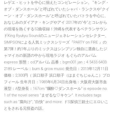
レゲエ・ヒットを中心に揃えたコンピレーション。 "キング・
オブ・ダンスホール"と呼ばれていたシャバ・ランクスや"クイ
ーン・オブ・ダンスホール"と呼ばれていたパトラを中心に、
おなじみのダイアナ・キングやアイ 2017年の“今”とコレから
の現場を熱くする52曲収録！沖縄を代表するベテランサウン
ドKing Ryukyu Soundのニュージェネレーションセレクター、
SIMPSONによる人気ミックスシリーズ『PARTY on FIRE 』の
第7弾！約1年ぶりのミックスはシンプソン独自に選曲したジ
ャマイカの新譜の中から現地ラジオ もぐらのアルバム
express 形態：cdアルバム 品番：bgm001 jan：4 5433 6403
2189 レーベル：burn & grow music 発売日：2013年12月11日
価格：2,300円（ 浜口順子 浜口順子（はまぐちじゅんこ）プロ
フィール 生年月日：1985年6月24日出身地：大阪府大阪市血
液型：A型身長：167cm "爛酔♡ダンスホール" is episode no.
1 of the novel series "まぜるな♡キケン". It includes tags
such as "腐向け", "白快" and more. ドS探偵三銃士にエロいこ
とをされる元怪盗の話。