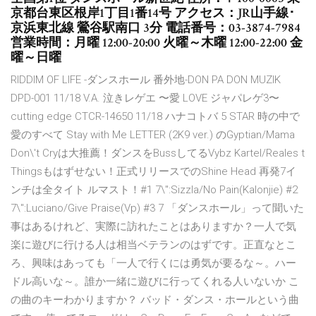
京都台東区根岸1丁目1番14号 アクセス：JR山手線･
京浜東北線 鶯谷駅南口 3分 電話番号：03-3874-7984
営業時間：月曜 12:00-20:00 火曜～木曜 12:00-22:00 金
曜～日曜
RIDDIM OF LIFE -ダンスホール 番外地-DON PA DON MUZIK
DPD-001 11/18 V.A. 泣きレゲエ 〜愛 LOVE ジャパレゲ3〜
cutting edge CTCR-14650 11/18 ハナコトバ 5 STAR 時の中で
愛のすべて Stay with Me LETTER (2K9 ver.) のGyptian/Mama
Don\'t Cryは大推薦！ダンスをBussしてるVybz Kartel/Reales t
Thingsもはずせない！正式リリースでのShine Head 再発7イ
ンチは全タイト ルマスト！#1 7\":Sizzla/No Pain(Kalonjie) #2
7\":Luciano/Give Praise(Vp) #3 7 「ダンスホール」って聞いた
事はあるけれど、実際に訪れたことはありますか？一人で気
楽に遊びに行ける人は相当ベテランのはずです。正直なとこ
ろ、興味はあっても「一人で行くには勇気が要るな～。ハー
ドル高いな～。誰か一緒に遊びに行ってくれる人いないか こ
の曲のキーわかりますか？ バッド・ダンス・ホールという曲