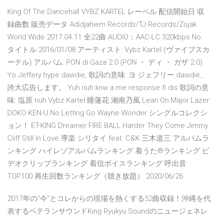
King Of The Dancehall VYBZ KARTEL レーベル 配信開始日 収
録曲数 販売データ Adidjahiem Records/TJ Records/Zojak
World Wide 2017.04.11 全22曲 AUDIO：AAC-LC 320kbps No.
タイトル 2016/01/08 アーティスト: Vybz Kartel (ヴァイブスカ
ーテル) アルバム: PON di Gaza 2.0 (PON ・ ディ ・ ガザ 2.0)
Yo Jeffery hype dawdie, 歌詞の意味: ヨ ジェフリー dawdie、
誇大広告します。 Yuh nuh knw a me response fi dis 歌詞の意
味: 塩原 nuh Vybz Kartel 睡蓮花 湘南乃風 Lean On Major Lazer
DOKO KEN-U No Letting Go Wayne Wonder シングルコレクシ
ョン！ ET-KING Dreamer FIRE BALL Harder They Come Jimmy
Cliff Still In Love 導楽 シリタイ feat. C&K 三木道三 アルバムラ
ンキング ハイレゾアルバムランキング 着うた®ランキング ビ
デオクリップランキング 着信ボイスランキング 呼出音
TOP100 再生回数ランキング（聴き放題） 2020/06/26
2017年の“今”とコレからの現場を熱くする52曲収録！沖縄を代
表するベテランサウンドKing Ryukyu Soundのニュージェネレ