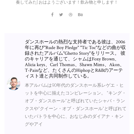
奏してみた] おはようございます！飲み物と申します！
ダンスホールの熱烈な支持者である彼は、2006
年に再び"Rude Boy Pledge" "Tic Toc"などの曲が収
録されたアルバム"Ghetto Story"をリリース。 彼
のキャリアを通じて、シャムはFoxy Brown、
Alicia keys、Carl Thomas、Shawn Mims、Akon、
T-Painなど、たくさんのHiphopとR&Bのアーテ
ィスト達と共同制作している。
本アルバムは90年代のダンスホール系レゲエ・ヒ
ットを中心に揃えたコンピレーション。 "キング・
オブ・ダンスホール"と呼ばれていたシャバ・ラン
クスや"クイーン・オブ・ダンスホール"と呼ばれて
いたパトラを中心に、おなじみのダイアナ・キン
グやアイ