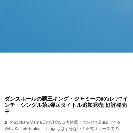
ダンスホールの覇王キング・ジャミーの80'sレア7イ
ンチ・シングル第2弾20タイトル追加発売! 好評発売
中
のGyptian/Mama Don\'t Cryは大推薦！ダンスをBussしてる
Vybz Kartel/Reales t Thingsもはずせない！正式リリースでの