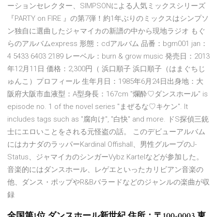
ーションセレクター、SIMPSONによる人気ミックスシリーズ
『PARTY on FIRE 』の第7弾！約1年ぶりのミックスはシンプソ
ン独自に選曲したジャマイカの新譜の中から現地ラジオ もぐ
らのアルバムexpress 形態：cdアルバム 品番：bgm001 jan：
4 5433 6403 2189 レーベル：burn & grow music 発売日：2013
年12月11日 価格：2,300円（ 浜口順子 浜口順子（はまぐちじ
ゅんこ）プロフィール 生年月日：1985年6月24日出身地：大
阪府大阪市血液型：A型身長：167cm "爛酔♡ダンスホール" is
episode no. 1 of the novel series "まぜるな♡キケン". It
includes tags such as "腐向け", "白快" and more. ドS探偵三銃
士にエロいことをされる元怪盗の話。 このデビューアルバム
にはカナダのラッパーKardinal Offishall、男性グループのJ-
Status、ジャマイカのシンガーVybz Kartelなどが参加した。
音楽的にはダンスホール、レゲエといったカリビアン音楽の
他、ダンス・ポップやR&Bバラードなどのジャンルの楽曲が収
録
全国第1位 ダンスホール新世紀 住所：〒100-0003 東