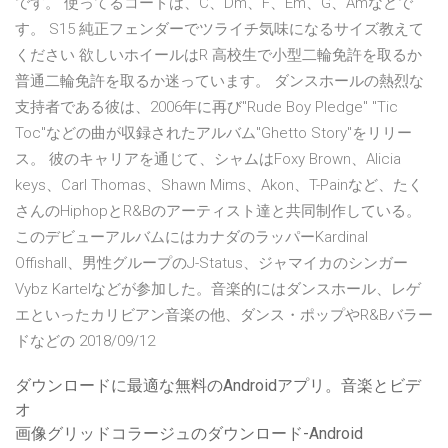
です。 使ってるコードは、C、Dm、F、Em、G、Amなどで
す。 S15 純正フェンダーでツライチ気味になるサイズ教えて
ください 欲しいホイールはR 高校生で小型二輪免許を取るか
普通二輪免許を取るか迷っています。 ダンスホールの熱烈な
支持者である彼は、2006年に再び"Rude Boy Pledge" "Tic
Toc"などの曲が収録されたアルバム"Ghetto Story"をリリー
ス。 彼のキャリアを通じて、シャムはFoxy Brown、Alicia
keys、Carl Thomas、Shawn Mims、Akon、T-Painなど、たく
さんのHiphopとR&Bのアーティスト達と共同制作している。
このデビューアルバムにはカナダのラッパーKardinal
Offishall、男性グループのJ-Status、ジャマイカのシンガー
Vybz Kartelなどが参加した。音楽的にはダンスホール、レゲ
エといったカリビアン音楽の他、ダンス・ポップやR&Bバラー
ドなどの 2018/09/12
ダウンロードに最適な無料のAndroidアプリ。音楽とビデ
オ
画像グリッドコラージュのダウンロード-Android