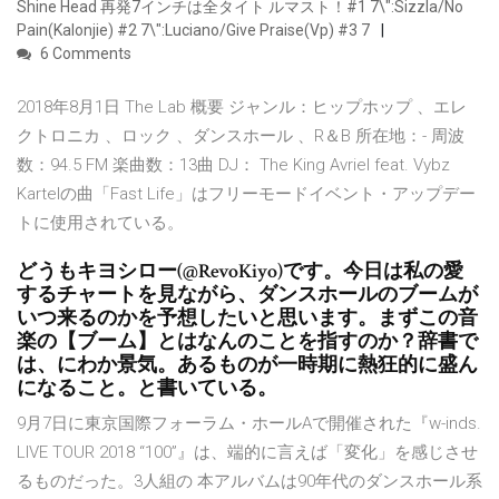
Shine Head 再発7インチは全タイト ルマスト！#1 7\":Sizzla/No
Pain(Kalonjie) #2 7\":Luciano/Give Praise(Vp) #3 7
6 Comments
2018年8月1日 The Lab 概要 ジャンル：ヒップホップ 、エレ
クトロニカ 、ロック 、ダンスホール 、R＆B 所在地：- 周波
数：94.5 FM 楽曲数：13曲 DJ： The King Avriel feat. Vybz
Kartelの曲「Fast Life」はフリーモードイベント・アップデー
トに使用されている。
どうもキヨシロー(@RevoKiyo)です。今日は私の愛
するチャートを見ながら、ダンスホールのブームが
いつ来るのかを予想したいと思います。まずこの音
楽の【ブーム】とはなんのことを指すのか？辞書で
は、にわか景気。あるものが一時期に熱狂的に盛ん
になること。と書いている。
9月7日に東京国際フォーラム・ホールAで開催された『w-inds.
LIVE TOUR 2018 “100”』は、端的に言えば「変化」を感じさせ
るものだった。3人組の 本アルバムは90年代のダンスホール系