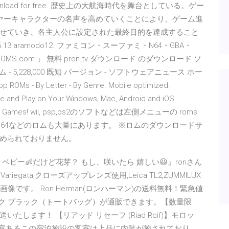
u can download for free. 歴史上の大航海時代を舞台としている。ゲー
ヤーキャラクターの名声を高めていくことにより、ゲーム進
せていき、各主人公に設定された最終目的を達成すること
.06.13 aramodo12. ファミコン・スーファミ・N64・GBA・
MS.com 」 無料 pron.tv ダウンロード のダウンロード ソ
ログラム - 5,228,000 既知 バージョン - ソフトウェアニュース ホー
 ROMs - By Letter - By Genre. Mobile optimized.
 and Play on Your Windows, Mac, Android and iOS
Emulator Games! wii, psp,ps2のソフトなどは左側メニューの roms
gba・64などのロムも大量にあります。 ※ロムのダウンロードサ
められておりません。
egata 緋牡丹錦 ベビー👶だけど花芽？ もし、咲いたら 嬉しい😃』ronさん
F. Variegata,クローズアップレンズ使用,Leica TL2,ZUMMILUX
use.の画像です。 Ron Herman(ロンハーマン)の送料無料！緊急値
ック ブラック（トートバッグ）が通販できます。【数量限
ます！ 【リアッド リセーフ (Riad Rcif)】モロッ
8室あるこの宿泊施設の客室は上品に内装が施されており、