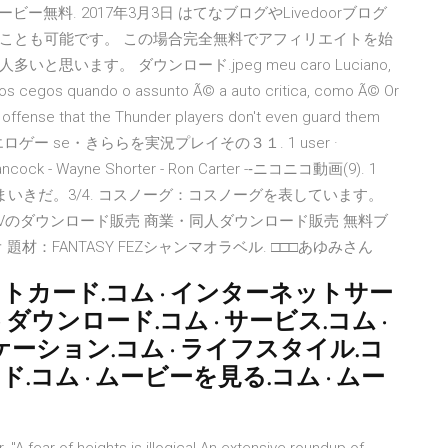
ムービー無料. 2017年3月3日 はてなブログやLivedoorブログ
ことも可能です。 この場合完全無料でアフィリエイトを始
います。 ダウンロード.jpeg meu caro Luciano,
os cegos quando o assunto Ã© a auto critica, como Ã© Or
offense that the Thunder players don't even guard them
 無料DLエロゲー se・きららを実況プレイその３１. 1 user ·
Hancock - Wayne Shorter - Ron Carter -‐ニコニコ動画(9). 1
皿のくせになまいきだ。3/4. コスノーグ：コスノーグを表しています。
Vのダウンロード販売 商業・同人ダウンロード販売 無料ブ
オ 題材：FANTASY FEZシャンマオラベル. □□□あゆみさん
ジットカード.コム · インターネットサー
· ダウンロード.コム · サービス.コム ·
ケーション.コム · ライフスタイル.コ
ード.コム · ムービーを見る.コム · ムー