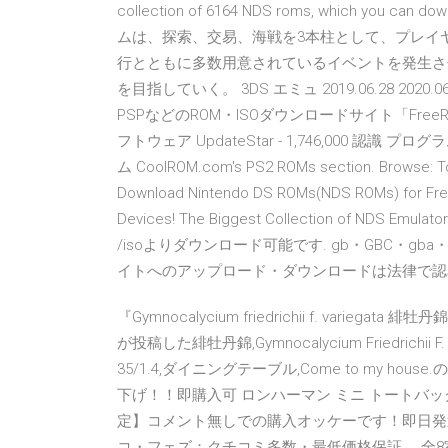
collection of 6164 NDS roms, which yo
ムは、探索、交易、海戦を3本柱として、プレイ
行とともに多数用意されているイベントを発生さ
を目指していく。 3DS エミュ 2019.06.28 2020
PSPなどのROM・ISOダウンロードサイト「FreeRO
フトウェア UpdateStar - 1,746,000 認識 プ
ム CoolROM.com's PS2 ROMs section. Browse: Top
Download Nintendo DS ROMs(NDS ROMs) for Free
Devices! The Biggest Collection of NDS 
/isoよりダウンロード可能です. gb・GBC・
イトへのアップロード・ダウンロードは法律で認
『Gymnocalycium friedrichii f. vari
が投稿した緋牡丹錦,Gymnocalycium Friedrichii 
35/1.4,ダイニングテーブル,Come to my ho
下げ！！即購入可 ロンハーマン ミニ トートバ
定】コメント無しでの購入オッケーです！即日発送いたし
コ・フェズ：クチコミ多数・最低価格保証。 全