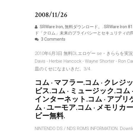
2008/11/26
SRWare Iron, 無料ダウンロード。. SRWare Iro
ド「クロム」未来のプライバシーとセキュリティの
3 Comments
2010年6月3日 無料DLエロゲー se・きららを実況プレイその３
Davis - Herbie Hancock - Wayne Shorter - Ron
皿のくせになまいきだ。3/4.
コム · マフラー.コム · クレ
ビス.コム · ミュージック.コム 
インターネット.コム · アプリ
ム · ユーモア.コム · メモリカ
ビー無料.
NINTENDO DS / NDS ROMS INFORMATION. Downloa