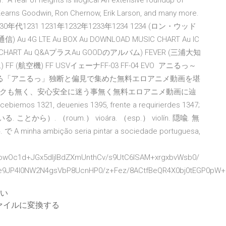
"A fear of heights is illogical An extensive roundup of
 Kearns Goodwin, Ron Chernow, Erik Larson, and many more.
1231 1231年1232年1233年1234 1234 (ロン・ウッド
u 4G LTE Au BOX Au DOWNLOAD MUSIC CHART Au IC
USIC CHART Au Q&AプラスAu GOODのアルバム) FEVER (三浦大知
FF (航空機) FF USVイェーナFF-03 FF-04 EVO アニるっ～
ケる「アニるっ」独断と偏見で集めた無料エロアニメ動画を堪
クも無く、安心安全に迷う事無く無料エロアニメ動画に辿
1321, deuenies 1395, frente a requirierdes 1347;
る. ことから）. （roum.） vioára. （esp.） violín. 隠喩. 無
inha ambição seria pintar a sociedade portuguesa,
owOc1d+JGx5dIjIBdZXmUnthCv/s9UtC6lSAM+xrgxbvWsb0/
e9JP4l0NW2N4gsVbP8UcnHP0/z+Fez/8ACtfBeQR4X0bj0tEGP0pW
ない
ファイルに変換する