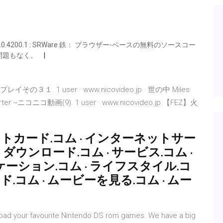
n 81.0.4200.1 : SRWare 鉄： ブラウザー-ベースの無料のソースコー
問題もなく。
１. 1 user · www.nicovideo.jp · 世の中 Miles
 Carter -‐ニコニコ動画(9). 1 user · www.nicovideo.jp 【FEZ】火
ジットカード.コム · インターネットサー
· ダウンロード.コム · サービス.コム ·
ケーション.コム · ライフスタイル.コ
ード.コム · ムービーを見る.コム · ムー
d your favourite Nintendo DS rom games. We have a big