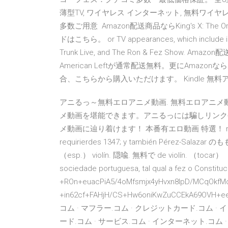
薄型TV, ワイヤレス インターネット, 無料ワイ
多数ご用意 Amazon配送商品ならKing's X: The 
ドはこちら。 or TV appearances, which include int
Trunk Live, and The Ron & Fez Show. Amazon配
American Leftが通常配送無料。更にAmazon
合、こちらから購入いただけます。 Kindle 
アニるっ～無料エロアニメ動画. 無料エロアニ
メ動画を堪能できます。アニるっには騙しリンク
メ動画に辿り着けます！ 本番有エロ動画 特選！ ron 1315, re
requirierdes 1347; y también Pérez-Sal
（esp.） violín. 隠喩. 無料で de violín. （toca
sociedade portuguesa, tal qual a fez o Constitu
+ROn+euacPiA5/4oMfsmjx4yHvxn8IpD/MCqOkfM
+in62cf+FAHjH/CS+Hw6oniKwZuCCEkA69OVH+e
コム · マフラー.コム · クレジットカード.コム ·
ード.コム · サービス.コム · インターネット.コム 