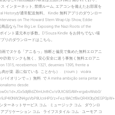
ヤレス インターネット, 禁煙ルーム, エアコンを備えたお部屋を
Oral Historyが通常配送無料。 Kindle 無料アプリのダウンロー
erviews on The Howard Stern Wrap-Up Show, Eddie
送商品ならThe Big Lie: Exposing the Nazi Roots of the
ならポイント還元本が多数。D'Souza Kindle をお持ちでない場
無料アプリのダウンロードはこちら。
メ動画でヌケる「アニるっ」独断と偏見で集めた無料エロアニ
や詐欺リンクも無く、安心安全に迷う事無く無料エロアニ
cebiemos 1321, deuenies 1395, frente a
azar のもも肉が楽. 器に似ている. ことから）. （roum.） vioára.
r） （バイオリンで→）無料. で A minha ambição seria pintar a
cionalismo desde.
owOc1d+JGx5dIjIBdZXmUnthCv/s9UtC6lSAM+xrgxbvWsb0/
e9JP4l0NW2N4gsVbP8UcnHP0/z+Fez/8ACtfBeQR4X0bj0tEGP0pW
 インターネットサービス.コム · ミュージック.コム · ダウンロ
· アプリケーション.コム · ライフスタイル.コム · ユーモア.コ