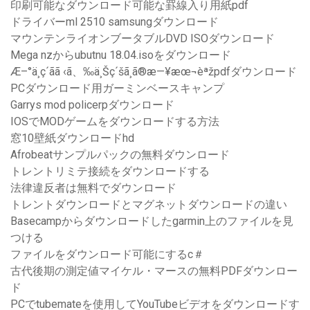
印刷可能なダウンロード可能な罫線入り用紙pdf
ドライバーml 2510 samsungダウンロード
マウンテンライオンブータブルDVD ISOダウンロード
Mega nzからubutnu 18.04.isoをダウンロード
Æ–°ä¸­ç´ãã ‹ã、‰ä¸Šç´šã¸ã®æ—¥æœ¬èªžpdfダウンロード
PCダウンロード用ガーミンベースキャンプ
Garrys mod policerpダウンロード
IOSでMODゲームをダウンロードする方法
窓10壁紙ダウンロードhd
Afrobeatサンプルパックの無料ダウンロード
トレントリミテ接続をダウンロードする
法律違反者は無料でダウンロード
トレントダウンロードとマグネットダウンロードの違い
Basecampからダウンロードしたgarmin上のファイルを見
つける
ファイルをダウンロード可能にするc＃
古代後期の測定値マイケル・マースの無料PDFダウンロー
ド
PCでtubemateを使用してYouTubeビデオをダウンロードす