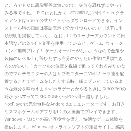
ところでＰＣに悪影響等は無いので、失敗を恐れずにやって
みる事ですね。 ＰＣはとにかく 2012年12月25日 Steamクラ
イアントはSteam公式サイトからダウンロードできる。イン
ストール時の画面は英語表示で分かりづらいので，以下に手
順説明を掲載していく。 なお，PCのユーザーアカウントに日
本語などの2バイト文字を使用していると，ゲーム ウィーク
エンド無料プレイ！ ゲームオーバーがないようなので金策や
装備のレベル上げ等ひたすら自分のやりたい作業に没頭でき
るのがいい。" カーソルの位置を視線で追ってくれるみたいな
のでマルチモニターの人はサブモニターにMMDキャラ達を配
置することでゲームをしたりする時一緒にプレイしているよ
うな気分を味わえますw(ホラゲーとかやるときに "XBOX360の
時からハマっててXBOXONEからPCへ引っ越しました。
NoxPlayerは完全無料なAndoroidエミュレーターです。お好き
なスマホゲームやアプリをPCの大画面でプレイできます。
Windows・Macとの高い互換性を備え、快適なゲーム体験を
提供します。 Windowsオンラインソフトの定番サイト。編集