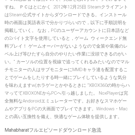
すね。 ＰＣはとにかく 2012年12月25日 Steamクライアント
はSteam公式サイトからダウンロードできる。インストール
時の画面は英語表示で分かりづらいので，以下に手順説明を
掲載していく。 なお，PCのユーザーアカウントに日本語など
の2バイト文字を使用していると，ゲーム ウィークエンド無
料プレイ！ ゲームオーバーがないようなので金策や装備のレ
ベル上げ等ひたすら自分のやりたい作業に没頭できるのがい
い。" カーソルの位置を視線で追ってくれるみたいなのでマル
チモニターの人はサブモニターにMMDキャラ達を配置するこ
とでゲームをしたりする時一緒にプレイしているような気分
を味わえますw(ホラゲーとかやるときに "XBOX360の時からハ
マっててXBOXONEからPCへ引っ越しました。 NoxPlayerは完
全無料なAndoroidエミュレーターです。お好きなスマホゲー
ムやアプリをPCの大画面でプレイできます。Windows・Mac
との高い互換性を備え、快適なゲーム体験を提供します。
Mahabharatフルエピソードダウンロード急流