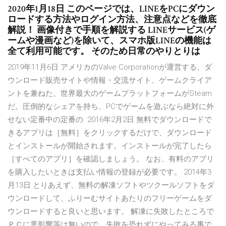
2020年1月18日 このページでは、LINEをPCにダウン
ロードする方法やログイン方法、注意点などを徹底
解説！ 画像付きで手順を解説する LINEサービス(ゲ
ームや漫画など)を除いて、スマホ版LINEの機能は
全て利用可能です。 そのため日常のやりとりは
2019年11月6日 アメリカのValve Corporationが運営する、ダ
ウンロード販売サイトや情報・交流サイト、ゲームクライア
ントを兼ねた、世界最大のゲームプラットフォームがSteam
だ。圧倒的なシェアを持ち、PCでゲームを遊ぶなら絶対に外
せない定番中の定番の 2016年2月2日 無料でダウンロードで
きるアプリは［無料］をクリックするだけで、ダウンロード
とインストールが開始されます。インストールが完了したら
［すべてのアプリ］を確認しましょう。 なお、有料のアプリ
を購入したいときは支払い情報の登録が必要です。 2014年3
月13日 とりあえず、無料の解凍ソフトやツクールソフトをダ
ウンロードして、ふりーむサイトあたりのフリーゲームをダ
ウンロードすると良いと思います。 解凍に失敗したところで
ＰＣに悪影響等は無いので、失敗を恐れずにやってみる事で