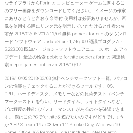
なライブラリからFortnite コンピューター ゲームに関するこ
のフリー画像をダウンロードしてください。 イメージの作家
にありがとうと言おう $ 寄付 使用料は必要ありませんが、画
像を使用する際にリンク元を明示していただけると作者の名
前が 2018/02/06 2017/11/03 無料 pobierz fortnite のダウンロ
ード ソフトウェア UpdateStar - 1,746,000 認識プログラム -
5,228,000 既知バージョン - ソフトウェアニュース ホーム アッ
プデート 最近の検索 pobierz fortnite pobierz fortnite 関連検
索 » epic games pobierz » 2018/10/17
2019/10/05 2018/03/08 無料ベンチマークソフト一覧。パソコ
ンの性能をチェックすることができるツールです。OS、
CPU、ハードディスク、メモリーなどの負荷テスト（ベンチ
マークテスト）を行い、リードタイム、ライトタイムなど、
どの程度の性能（パフォーマンス）があるのかを確認できま
す。 僕はこのPCでfortniteを遊びたいのですがどうでしょう
か？HP Stream 14-ax030wm 14” Smoke Gray, Windows 10
Home, Office 365 Personal 1-year included, Intel Celeron