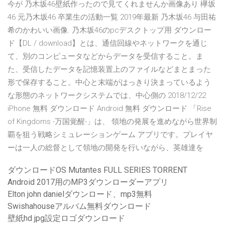
今が 乃木坂46壁紙作ったので見てくれませんか画像あり 欅坂
46 元乃木坂46 卒業生の活動一覧 2019年最新 乃木坂46 与田祐
希のかわいい画像. 乃木坂46のpcデスクトップ用 ダウンロー
ド【DL / download】とは、通信回線やネットワークを通じ
て、別のコンピュータなどからデータを受信すること。ま
た、受信したデータを記憶装置上のファイルなどまとまった
形で保存すること。中心と末端がはっきり決まっているよう
な形態のネットワークシステムでは、中心側の 2018/12/22
iPhone 無料 ダウンロード Android 無料 ダウンロード 「Rise
of Kingdoms -万国覚醒-」は、 領地の発展を進めながら世界制
覇を狙う戦略シミュレーションゲーム アプリです。プレイヤ
ーは一人の総督として領地の開発を行いながら、英雄達を
ダウンロードOS Mutantes FULL SERIES TORRENT
Android 2017用のMP3ダウンローダーアプリ
Elton john danielダウンロード、mp3無料
Swishahouseアルバム無料ダウンロード
壁紙hd jpg設定ロゴダウンロード