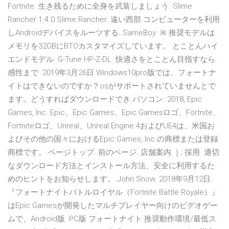
Fortnite. 生き残るために全身を武装しましょう. Slime
Rancher 1.4.0 Slime Rancher. 遠い西部 コンピューターを利用
しAndroidデバイスをルーツする. SameBoy ※ 推奨モデルは
メモリを32GBにBTOカスタマイズしています。 とことんハイ
エンドモデル. G-Tune HP-Z-DL. 快適さをとことん目指すなら
感性まで 2019年3月26日 Windows10pro版では、フォートナ
イトはできないのですか？osがサポートされていませんとで
ます。どうすればダウンロードでき パソコン. 2018, Epic
Games, Inc. Epic、Epic Games、Epic Gamesロゴ、Fortnite、
Fortniteロゴ、Unreal、Unreal Engine 4およびUE4は、米国お
よびその他の国々におけるEpic Games, Inc.の商標または登録
商標です。 ページトップ. 前のページ. 店舗案内 ｜; 採用 適切
なダウンロード方法とインストール方法、安全に利用するた
めのヒントをお知らせします。 John Snow. 2018年9月12日.
『フォートナイトバトルロイヤル（Fortnite Battle Royale）』
はEpic Gamesが開発したマルチプレイヤー向けのビデオゲー
ムで、Android版 PC版 フォートナイト 推奨動作環境/最低ス