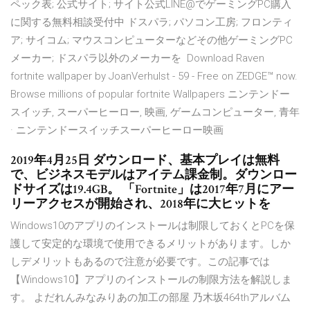
ペック表; 公式サイト; サイト公式LINE@でゲーミングPC購入
に関する無料相談受付中 ドスパラ; パソコン工房; フロンティ
ア; サイコム; マウスコンピューターなどその他ゲーミングPC
メーカー; ドスパラ以外のメーカーを Download Raven
fortnite wallpaper by JoanVerhulst - 59 - Free on ZEDGE™ now.
Browse millions of popular fortnite Wallpapers ニンテンドー
スイッチ, スーパーヒーロー, 映画, ゲームコンピューター, 青年
· ニンテンドースイッチスーパーヒーロー映画
2019年4月25日 ダウンロード、基本プレイは無料
で、ビジネスモデルはアイテム課金制。ダウンロー
ドサイズは19.4GB。 「Fortnite」は2017年7月にアー
リーアクセスが開始され、2018年に大ヒットを
Windows10のアプリのインストールは制限しておくとPCを保
護して安定的な環境で使用できるメリットがあります。しか
しデメリットもあるので注意が必要です。この記事では
【Windows10】アプリのインストールの制限方法を解説しま
す。 よだれんみなみりあの加工の部屋 乃木坂464thアルバム