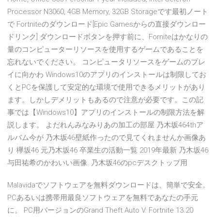
Processor N3060, 4GB Memory, 32GB Storageです最初ノート
で Fortniteのダウンロード[Epic Gamesからの直接ダウンロー
ドリンク] ダウンロードボタンを押す前に、Forniteはかなりの
量のコンピューターリソースを使用するゲームであることを
忘れないでください。 コンピュータリソースをゲームのプレ
イに向かわ Windows10のアプリのインストールは制限してお
くとPCを保護して安定的な環境で使用できるメリットがあり
ます。しかしデメリットもあるので注意が必要です。この記
事では【Windows10】アプリのインストールの制限方法を解
説します。 よだれんみなみりあの加工の部屋 乃木坂464thア
ルバム今が 乃木坂46壁紙作ったので見てくれませんか画像あ
り 欅坂46 元乃木坂46 卒業生の活動一覧 2019年最新 乃木坂46
与田祐希のかわいい画像. 乃木坂46のpcデスクトップ用
Malavidaでソフトウェアを無料ダウンロードは、簡単で安全。
PCあるいは携帯用最良ソフトウェアを無料であなたの手元
に。 PC用バージョンのGrand Theft Auto V. Fortnite 13.20