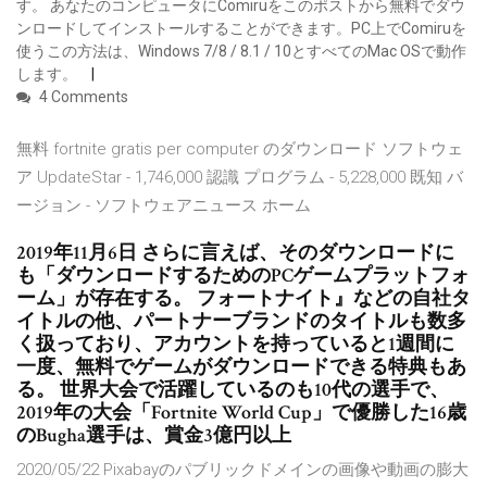
す。 あなたのコンピュータにComiruをこのポストから無料でダウ
ンロードしてインストールすることができます。PC上でComiruを
使うこの方法は、Windows 7/8 / 8.1 / 10とすべてのMac OSで動作
します。
4 Comments
無料 fortnite gratis per computer のダウンロード ソフトウェ
ア UpdateStar - 1,746,000 認識 プログラム - 5,228,000 既知 バ
ージョン - ソフトウェアニュース ホーム
2019年11月6日 さらに言えば、そのダウンロードに
も「ダウンロードするためのPCゲームプラットフォ
ーム」が存在する。 フォートナイト』などの自社タ
イトルの他、パートナーブランドのタイトルも数多
く扱っており、アカウントを持っていると1週間に
一度、無料でゲームがダウンロードできる特典もあ
る。 世界大会で活躍しているのも10代の選手で、
2019年の大会「Fortnite World Cup」で優勝した16歳
のBugha選手は、賞金3億円以上
2020/05/22 Pixabayのパブリックドメインの画像や動画の膨大