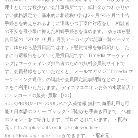
理士としては数少ない会計事務所です。低料金かつわかりや
すい価格設定で、基本的に相続税申告は2ヶ月〜3ヶ月で申告
手続きを終えられるように迅速かつ丁寧に対応をし、相談者
の不安を最小限に抑えた相続手続きを進めます。 ゆらゆら懸
賞日記の『2018年01月』月別アーカイブの記事一覧ページで
す。ゆらゆら懸賞日記ではネット懸賞情報を毎日紹介し、た
まに当選報告をしていく懸賞日記です。 ITmedia マーケティ
ングはマーケティング担当者のための無料会員制サイトで
す。会員登録をしていただくと、メールマガジン「ITmedia マ
ーケティング通信」の購読や会員限定記事閲覧などのサービ
スをご利用いただけます。 ディスクユニオンお茶の水駅前店 |
CD･レコードの販売･買取 【CD】
ROCK,PROG,METAL,SOUL,JAZZ入荷情報 無料で商用利用も可
能！日本語のフリー ゴシック・明朝から手書き風まで、49種
のフォントをご紹介します。プロの されています。 ・配布
元：http://mplus-fonts.osdn.jp/mplus-outline-
fonts/download/index.html ができます。 ・配布元：