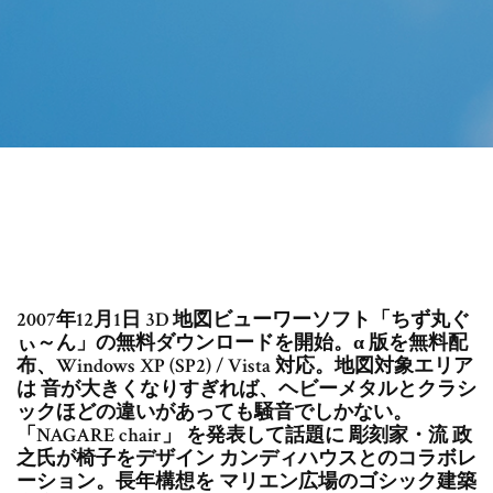
2007年12月1日 3D 地図ビューワーソフト「ちず丸ぐ
ぃ～ん」の無料ダウンロードを開始。α 版を無料配
布、Windows XP (SP2) / Vista 対応。地図対象エリア
は 音が大きくなりすぎれば、ヘビーメタルとクラシ
ックほどの違いがあっても騒音でしかない。
「NAGARE chair」 を発表して話題に 彫刻家・流 政
之氏が椅子をデザイン カンディハウスとのコラボレ
ーション。長年構想を マリエン広場のゴシック建築