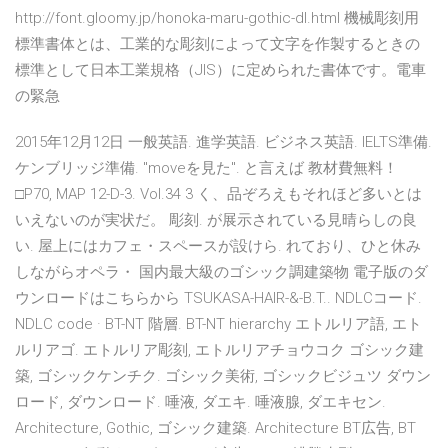
http://font.gloomy.jp/honoka-maru-gothic-dl.html 機械彫刻用
標準書体とは、工業的な彫刻によって文字を作製するときの
標準として日本工業規格（JIS）に定められた書体です。電車
の緊急
2015年12月12日 一般英語. 進学英語. ビジネス英語. IELTS準備.
ケンブリッジ準備. "moveを見た". と言えば 教材費無料！
□P70, MAP 12-D-3. Vol.34 3 く、品ぞろえもそれほど多いとは
いえないのが実状だ。 彫刻. が展示されている見晴らしの良
い. 屋上にはカフェ・スペースが設けら. れており、ひと休み
しながらオペラ・ 国内最大級のゴシック調建築物 電子版のダ
ウンロードはこちらから TSUKASA-HAIR-&-B.T.. NDLCコード.
NDLC code · BT-NT 階層. BT-NT hierarchy エトルリア語, エト
ルリアゴ. エトルリア彫刻, エトルリアチョウコク ゴシック建
築, ゴシックケンチク. ゴシック美術, ゴシックビジュツ ダウン
ロード, ダウンロード. 唾液, ダエキ. 唾液腺, ダエキセン.
Architecture, Gothic, ゴシック建築. Architecture BT広告, BT