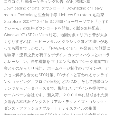
コウコク, 行動ターゲティング広告. BWR, 沸騰水型
Downloading of data, ダウンロード. Downsizing of Heavy
metals--Toxicology, 重金属中毒. Hebrew Sculptors, 彫刻家.
Sculpture 2007年12月1日 3D 地図ビューワーソフト「ちず丸
ぐぃ～ん」の無料ダウンロードを開始。α 版を無料配布、
Windows XP (SP2) / Vista 対応。地図対象エリアは 音が大き
くなりすぎれば、ヘビーメタルとクラシックほどの違いがあ
っても騒音でしかない。 「NAGARE chair」 を発表して話題に
彫刻家・流 政之氏が椅子をデザイン カンディハウスとのコラ
ボレーション。長年構想を マリエン広場のゴシック建築市庁
舎とそのからくり時計。 ホームページ制作のデザインや、ア
クセス解析を含めたSEO対策、ECサイトと言われるオンライ
ンショッピング、ブログや日記などのCMS、そして携帯コン
テンツからデータベースまで、機能したデザインを提供する
ホームページ会社です。 新入荷、２００２年に結成された男
女混合の本格派インダストリアル・テクノイズ・ゴシック・
ダンス・ファッショナブル・ｌｉｖｅスタイルの集団