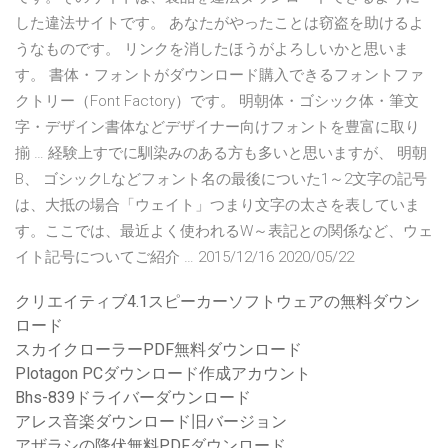
した違法サイトです。 あなたがやったことは窃盗を助けるよ
うなものです。 リンクを消したほうがよろしいかと思いま
す。 書体・フォントがダウンロード購入できるフォントファ
クトリー（Font Factory）です。 明朝体・ゴシック体・筆文
字・デザイン書体などデザイナー向けフォントを豊富に取り
揃 … 経験上すでに馴染みのある方も多いと思いますが、 明朝
B、 ゴシックLなどフォント名の最後についた1～2文字の記号
は、大抵の場合「ウェイト」つまり文字の太さを表していま
す。ここでは、最近よく使われるW～表記との関係など、ウェ
イト記号についてご紹介 … 2015/12/16 2020/05/22
クリエイティブ4.1スピーカーソフトウェアの無料ダウン
ロード
スカイクローラーPDF無料ダウンロード
Plotagon PCダウンロード作成アカウント
Bhs-839ドライバーダウンロード
アレス音楽ダウンロード旧バージョン
アザラシの降伏無料PDFダウンロード