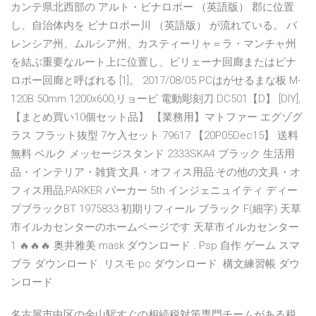
カンテ県北西部の アルト・ビナロポー （英語版） 郡に位置
し、自治体内を ビナロポー川 （英語版） が流れている。 バ
レンシア州、ムルシア州、カスティーリャ＝ラ・マンチャ州
を結ぶ重要なルート上に位置し、ビリェーナ回廊またはビナ
ロポー回廊と呼ばれる [1]。 2017/08/05 PCはがせるまな板 M-
120B 50mm 1200x600,リョービ 電動彫刻刀 DC501【D】 [DIY],
【まとめ買い10個セット品】 【業務用】マトファー エグゾグ
ラス フラット抜型 7ケ入セット 79617 【20P05Dec15】 送料
無料 ベルク メッセージスタンド 2333SKA4 ブラック 生活用
品・インテリア・雑貨:文具・オフィス用品:その他の文具・オ
フィス用品,PARKER パーカー 5th インジェニュイティ ディー
プブラックBT 1975833 初期リフィール ブラック F(細字) 天草
市イルカセンターのホームページです 天草市イルカセンター
1 🔥🔥🔥 奥井雅美 mask ダウンロード . Psp 自作 ゲーム スマ
ブラ ダウンロード. リスモ pc ダウンロード. 構文練習帳 ダウ
ンロード.
名古屋市中区の金山駅すぐの相続税対策専門チームがある税